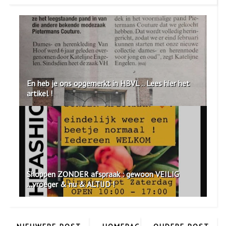
En heb je ons opgemerkt in HBVL .. Lees hier het
artikel !
Shoppen ZONDER afspraak : gewoon VEILIG
...vroeger & nu & ALTIJD !