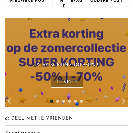
NIEUWERE POST
HOMEPAG
OUDERE POST
E
EXTRA KORTING TOT -70% !!
LEES MEER
DEEL MET JE VRIENDEN
Select Language
▼